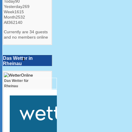
Today
90
Yesterday
269
Week
1615
Month
2532
All
362140
Currently are 34 guests
and no members online
Das Wetter in
Rheinau
Das Wetter für
Rheinau