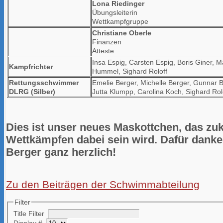
Lona Riedinger
Übungsleiterin
Wettkampfgruppe
Christiane Oberle
Finanzen
Atteste
Insa Espig, Carsten Espig, Boris Giner, 
Kampfrichter
Hummel, Sighard Roloff
Rettungsschwimmer
Emelie Berger, Michelle Berger, Gunnar B
DLRG (Silber)
Jutta Klumpp, Carolina Koch, Sighard Ro
Dies ist unser neues Maskottchen, das zukü
Wettkämpfen dabei sein wird. Dafür
danke
Berger ganz herzlich!
Zu den Beiträgen der Schwimmabteilung
Filter
Title Filter
Display #