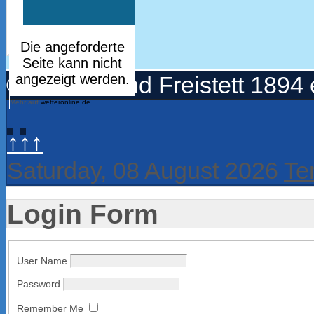
© Turnerbund Freistett 1894 
Mehr auf
wetteronline.de
↑↑↑
Saturday, 08 August 2026
Te
Login Form
User Name
Password
Remember Me