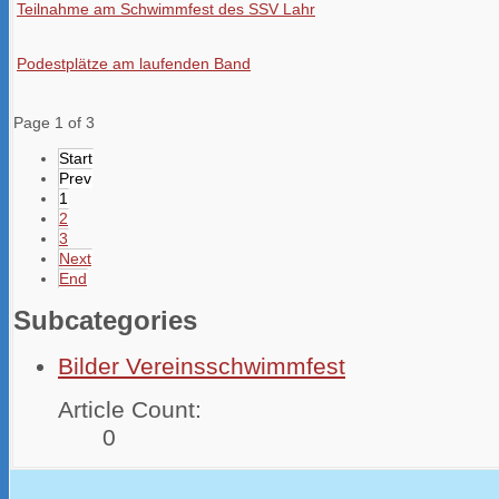
Teilnahme am Schwimmfest des SSV Lahr
Podestplätze am laufenden Band
Page 1 of 3
Start
Prev
1
2
3
Next
End
Subcategories
Bilder Vereinsschwimmfest
Article Count:
0