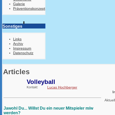
Galerie
Präventionskonzept
Sonstiges
Links
Archiv
Impressum
Datenschutz
Articles
Volleyball
Lucas Hochberger
Kontakt:
I
Aktuel
Jawohl Du... Willst Du ein neuer Mitspieler m/w
werden?