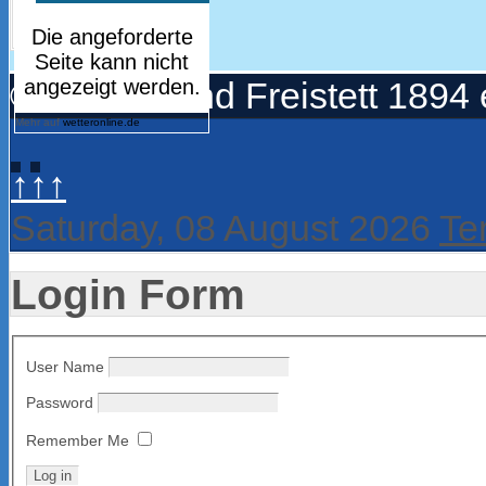
© Turnerbund Freistett 1894 
Mehr auf
wetteronline.de
↑↑↑
Saturday, 08 August 2026
Te
Login Form
User Name
Password
Remember Me