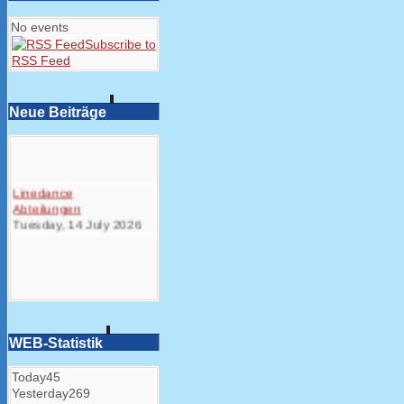
No events
Subscribe to
RSS Feed
Neue Beiträge
Linedance
Abteilungen
Tuesday, 14 July 2026
WEB-Statistik
Today
45
Yesterday
269