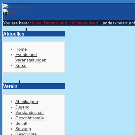
You are here:
Home
Datenschutz
Uncategorised
Landeskinderturnf
Aktuelles
Home
Events und
Veranstaltungen
Kurse
Verein
Abteilungen
Jugend
Vorstandschaft
Geschäftsstelle
Beitritt
Satzung
Geschichte