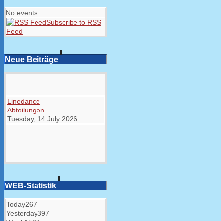
No events
Subscribe to RSS
Feed
Neue Beiträge
Linedance
Abteilungen
Tuesday, 14 July 2026
WEB-Statistik
Today
267
Yesterday
397