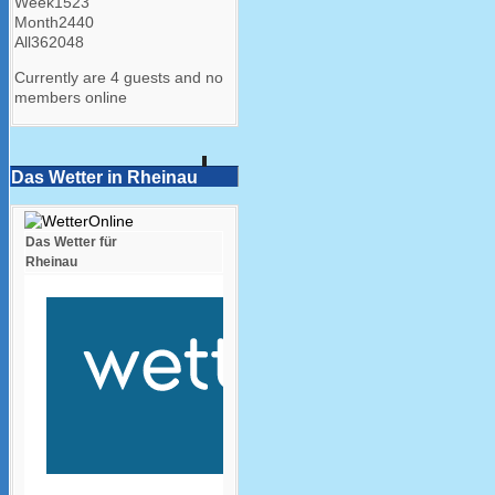
Week
1523
Month
2440
All
362048
Currently are 4 guests and no
members online
Das Wetter in Rheinau
Das Wetter für
Rheinau