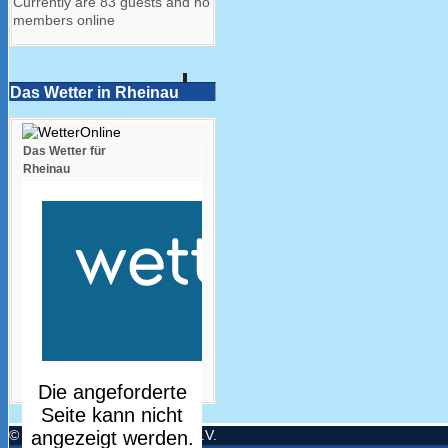
Currently are 83 guests and no
members online
Das Wetter in Rheinau
Das Wetter für
Rheinau
© Turnerbund Freistett 1894 e.V.