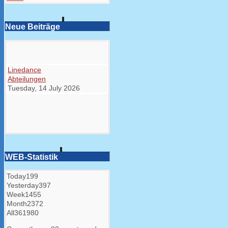
Neue Beiträge
Linedance
Abteilungen
Tuesday, 14 July 2026
WEB-Statistik
Today
199
Yesterday
397
Week
1455
Month
2372
All
361980