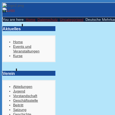
You are here:
Home
Datenschutz
Uncategorised
Deutsche Mehrkam
Aktuelles
Home
Events und
Veranstaltungen
Kurse
Verein
Abteilungen
Jugend
Vorstandschaft
Geschäftsstelle
Beitritt
Satzung
Geschichte