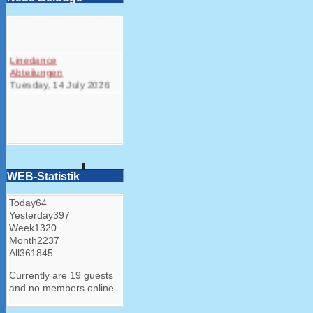
Linedance
Abteilungen
Tuesday, 14 July 2026
WEB-Statistik
Today
64
Yesterday
397
Week
1320
Month
2237
All
361845
Currently are 19 guests
and no members online