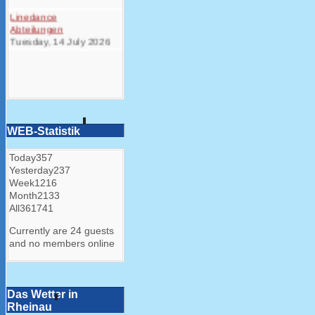
Linedance
Abteilungen
Tuesday, 14 July 2026
WEB-Statistik
Today
357
Yesterday
237
Week
1216
Month
2133
All
361741
Currently are 24 guests
and no members online
Das Wetter in
Rheinau