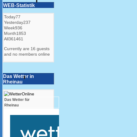
WEB-Statistik
Today
77
Yesterday
237
Week
936
Month
1853
All
361461
Currently are 16 guests
and no members online
Das Wetter in
Rheinau
Das Wetter für
Rheinau