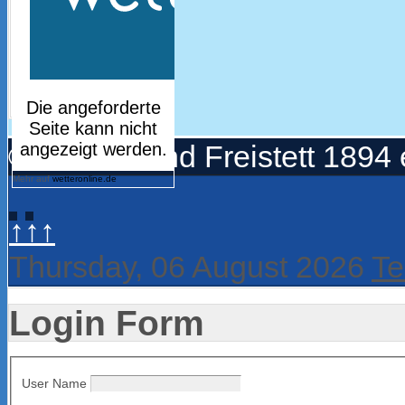
© Turnerbund Freistett 1894 
Mehr auf
wetteronline.de
↑↑↑
Thursday, 06 August 2026
Te
Login Form
User Name