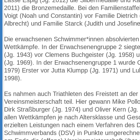
Lasse
Espig (Jg. 2012) die Silbermedaille und K
2011) die Bronzemedaille. Bei
den Familienstaffe
Voigt (Noah und Constantin) vor Familie Dietrich
Albrecht) und Familie Starck (Judith und Josefine
Die erwachsenen Schwimmer*innen absolvierten 
Wettkämpfe. In der
Erwachsenengruppe 2 siegte 
(Jg. 1943) vor Clemens Buchgeister (Jg. 1958)
u
(Jg. 1969). In der Erwachsenengruppe 1 wurde C
1979)
Erster vor Jutta Klumpp (Jg. 1971) und Lu
1998).
Es nahmen auch Triathleten des Freistett an der
Vereinsmeisterschaft teil. Hier gewann
Mike Poll
Dirk Straßburger (Jg. 1974) und Oliver Kern (Jg
allen Wettkämpfen je nach Altersklasse und Gesc
erzielten Leistungen
nach einem Verfahren des 
Schwimmverbands (DSV) in Punkte
umgerechnet