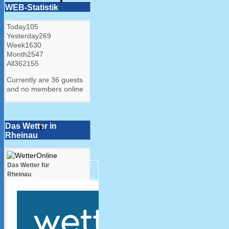
WEB-Statistik
Today
105
Yesterday
269
Week
1630
Month
2547
All
362155
Currently are 36 guests
and no members online
Das Wetter in
Rheinau
Das Wetter für
Rheinau