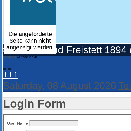
© Turnerbund Freistett 1894 
Mehr auf
wetteronline.de
↑↑↑
Saturday, 08 August 2026
Te
Login Form
User Name