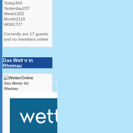
Today
343
Yesterday
237
Week
1202
Month
2119
All
361727
Currently are 17 guests
and no members online
Das Wetter in
Rheinau
Das Wetter für
Rheinau