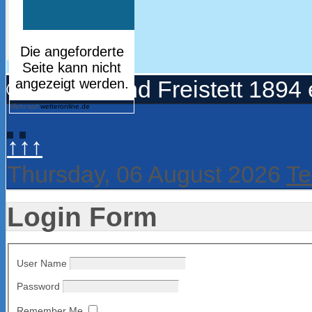
© Turnerbund Freistett 1894 
Mehr auf
wetteronline.de
↑↑↑
Thursday, 06 August 2026
Te
Login Form
User Name
Password
Remember Me