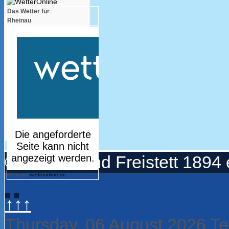
Das Wetter für
Rheinau
© Turnerbund Freistett 1894 
Mehr auf
wetteronline.de
↑↑↑
Thursday, 06 August 2026
Te