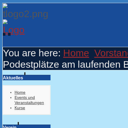
You are here:
Home
Vorstan
Podestplätze am laufenden 
Aktuelles
Home
Events und
Veranstaltungen
Kurse
Verein