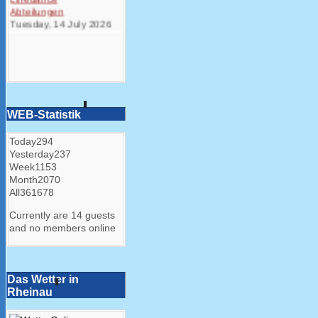
Linedance
Abteilungen
Tuesday, 14 July 2026
WEB-Statistik
Today
294
Yesterday
237
Week
1153
Month
2070
All
361678
Currently are 14 guests
and no members online
Das Wetter in
Rheinau