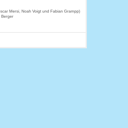
Oscar Mersi, Noah Voigt und Fabian Grampp)
e Berger