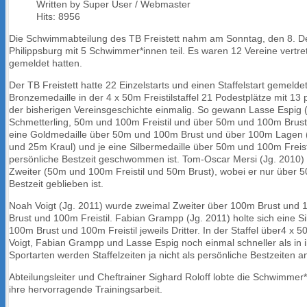
Written by Super User / Webmaster
Hits: 8956
Die Schwimmabteilung des TB Freistett nahm am Sonntag, den 8. 
Philippsburg mit 5 Schwimmer*innen teil. Es waren 12 Vereine vertret
gemeldet hatten.
Der TB Freistett hatte 22 Einzelstarts und einen Staffelstart gemeld
Bronzemedaille in der 4 x 50m Freistilstaffel 21 Podestplätze mit 13 
der bisherigen Vereinsgeschichte einmalig. So gewann Lasse Espig (
Schmetterling, 50m und 100m Freistil und über 50m und 100m Brust
eine Goldmedaille über 50m und 100m Brust und über 100m Lagen 
und 25m Kraul) und je eine Silbermedaille über 50m und 100m Freist
persönliche Bestzeit geschwommen ist. Tom-Oscar Mersi (Jg. 2010)
Zweiter (50m und 100m Freistil und 50m Brust), wobei er nur über 5
Bestzeit geblieben ist.
Noah Voigt (Jg. 2011) wurde zweimal Zweiter über 100m Brust und 
Brust und 100m Freistil. Fabian Grampp (Jg. 2011) holte sich eine 
100m Brust und 100m Freistil jeweils Dritter. In der Staffel über4 
Voigt, Fabian Grampp und Lasse Espig noch einmal schneller als in 
Sportarten werden Staffelzeiten ja nicht als persönliche Bestzeiten 
Abteilungsleiter und Cheftrainer Sighard Roloff lobte die Schwimmer*i
ihre hervorragende Trainingsarbeit.