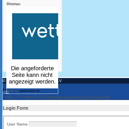
Rheinau
© Turnerbund Freistett 1894 e.V.
↑↑↑
Mehr auf
wetteronline.de
Friday, 07 August 2026
Template designed by LernVid.com
Login Form
User Name