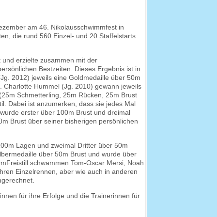
Dezember am 46. Nikolausschwimmfest in
en, die rund 560 Einzel- und 20 Staffelstarts
et und erzielte zusammen mit der
persönlichen Bestzeiten. Dieses Ergebnis ist in
Jg. 2012) jeweils eine Goldmedaille über 50m
. Charlotte Hummel (Jg. 2010) gewann jeweils
(25m Schmetterling, 25m Rücken, 25m Brust
il. Dabei ist anzumerken, dass sie jedes Mal
 wurde erster über 100m Brust und dreimal
0m Brust über seiner bisherigen persönlichen
100m Lagen und zweimal Dritter über 50m
Silbermedaille über 50m Brust und wurde über
x 50mFreistill schwammen Tom-Oscar Mersi, Noah
ihren Einzelrennen, aber wie auch in anderen
angerechnet.
nnen für ihre Erfolge und die Trainerinnen für