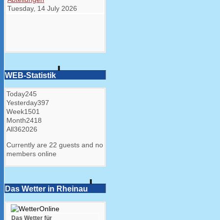
Abteilungen
Tuesday, 14 July 2026
WEB-Statistik
Today
245
Yesterday
397
Week
1501
Month
2418
All
362026
Currently are 22 guests and no
members online
Das Wetter in Rheinau
Das Wetter für