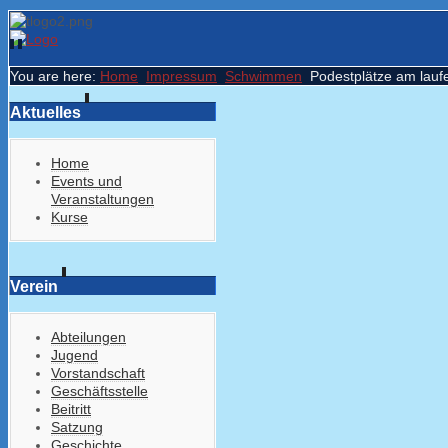
You are here:
Home
Impressum
Schwimmen
Podestplätze am lau
Aktuelles
Home
Events und
Veranstaltungen
Kurse
Verein
Abteilungen
Jugend
Vorstandschaft
Geschäftsstelle
Beitritt
Satzung
Geschichte