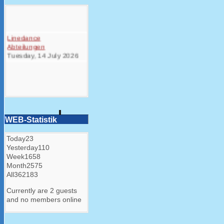
Linedance
Abteilungen
Tuesday, 14 July 2026
WEB-Statistik
Today
23
Yesterday
110
Week
1658
Month
2575
All
362183
Currently are 2 guests
and no members online