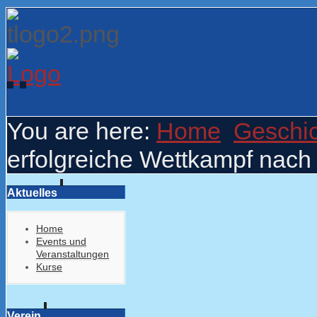
You are here:
Home
Geschi
erfolgreiche Wettkampf nac
Aktuelles
Home
Events und
Veranstaltungen
Kurse
Verein