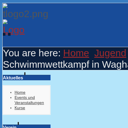
You are here:
Home
Jugend
Schwimmwettkampf in Waghäu
Aktuelles
Home
Events und
Veranstaltungen
Kurse
Verein