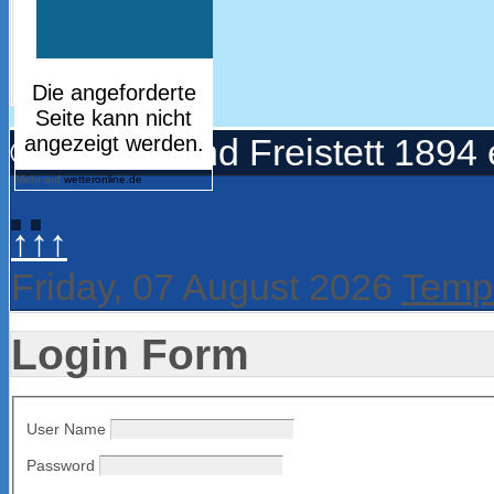
© Turnerbund Freistett 1894 
Mehr auf
wetteronline.de
↑↑↑
Friday, 07 August 2026
Templ
Login Form
User Name
Password