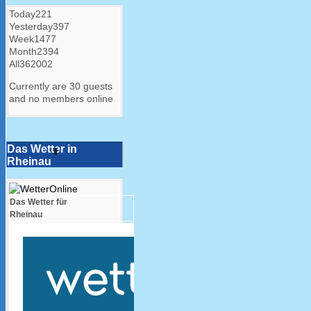
Today
221
Yesterday
397
Week
1477
Month
2394
All
362002
Currently are 30 guests
and no members online
Das Wetter in
Rheinau
Das Wetter für
Rheinau