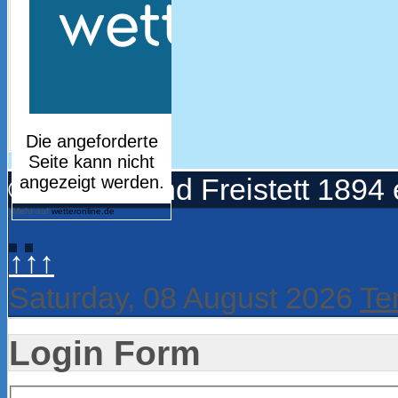
© Turnerbund Freistett 1894 
Mehr auf
wetteronline.de
↑↑↑
Saturday, 08 August 2026
Te
Login Form