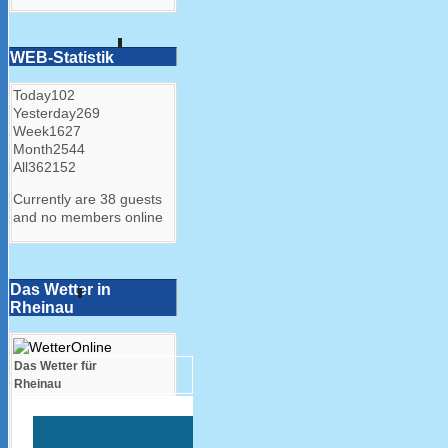
WEB-Statistik
Today
102
Yesterday
269
Week
1627
Month
2544
All
362152
Currently are 38 guests
and no members online
Das Wetter in
Rheinau
Das Wetter für
Rheinau