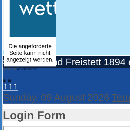
© Turnerbund Freistett 1894 
Mehr auf
wetteronline.de
↑↑↑
Sunday, 09 August 2026
Tem
Login Form