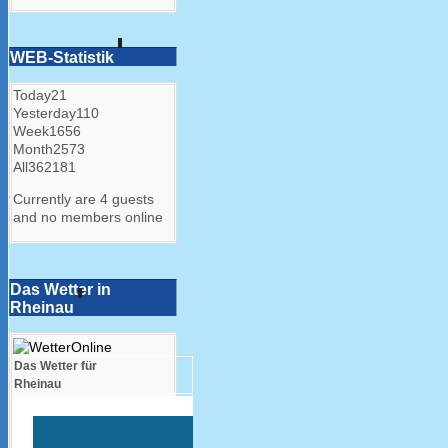
WEB-Statistik
Today
21
Yesterday
110
Week
1656
Month
2573
All
362181
Currently are 4 guests
and no members online
Das Wetter in
Rheinau
Das Wetter für
Rheinau