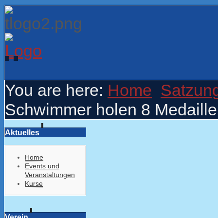
You are here:
Home
Satzun
Schwimmer holen 8 Medaill
Aktuelles
Home
Events und
Veranstaltungen
Kurse
Verein