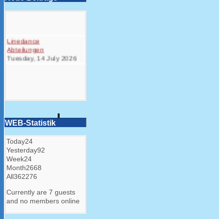
Linedance
Abteilungen
Tuesday, 14 July 2026
WEB-Statistik
Today
24
Yesterday
92
Week
24
Month
2668
All
362276
Currently are 7 guests
and no members online