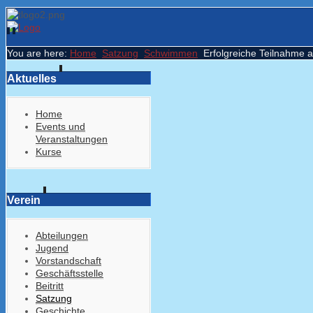
You are here:
Home
Satzung
Schwimmen
Erfolgreiche Teilnahm
Aktuelles
Home
Events und
Veranstaltungen
Kurse
Verein
Abteilungen
Jugend
Vorstandschaft
Geschäftsstelle
Beitritt
Satzung
Geschichte