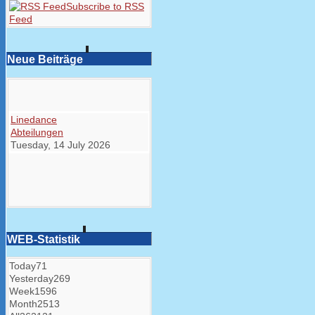
Subscribe to RSS
Feed
Neue Beiträge
Linedance
Abteilungen
Tuesday, 14 July 2026
WEB-Statistik
Today
71
Yesterday
269
Week
1596
Month
2513