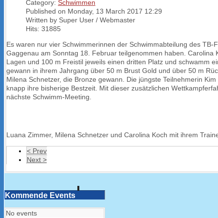
Category:
Schwimmen
Published on Monday, 13 March 2017 12:29
Written by Super User / Webmaster
Hits: 31885
Es waren nur vier Schwimmerinnen der Schwimmabteilung des TB-F
Gaggenau am Sonntag 18. Februar teilgenommen haben. Carolina K
Lagen und 100 m Freistil jeweils einen dritten Platz und schwamm e
gewann in ihrem Jahrgang über 50 m Brust Gold und über 50 m Rück
Milena Schnetzer, die Bronze gewann. Die jüngste Teilnehmerin Kim Ho
knapp ihre bisherige Bestzeit. Mit dieser zusätzlichen Wettkampferfa
nächste Schwimm-Meeting.
Luana Zimmer, Milena Schnetzer und Carolina Koch mit ihrem Traine
< Prev
Next >
Kommende Events
No events