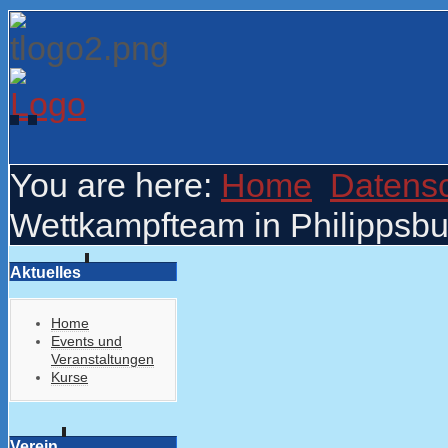
You are here:
Home
Datens
Wettkampfteam in Philippsbur
Aktuelles
Home
Events und
Veranstaltungen
Kurse
Verein