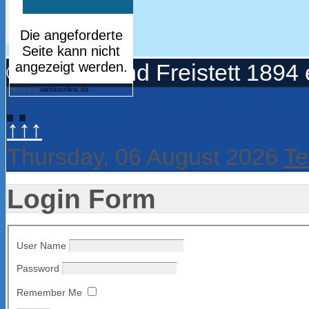
© Turnerbund Freistett 1894 
Mehr auf
wetteronline.de
↑↑↑
Thursday, 06 August 2026
Te
Login Form
User Name
Password
Remember Me