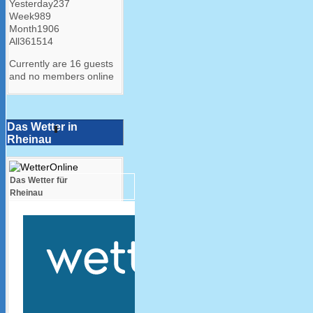
Yesterday
237
Week
989
Month
1906
All
361514
Currently are 16 guests
and no members online
Das Wetter in
Rheinau
Das Wetter für
Rheinau