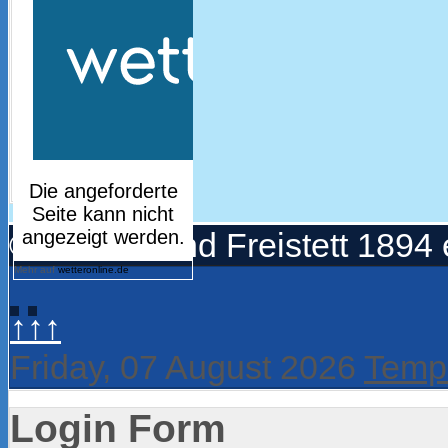
© Turnerbund Freistett 1894 
Mehr auf
wetteronline.de
↑↑↑
Friday, 07 August 2026
Templ
Login Form