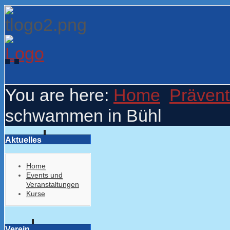
You are here:
Home
Prävent
schwammen in Bühl
Aktuelles
Home
Events und
Veranstaltungen
Kurse
Verein