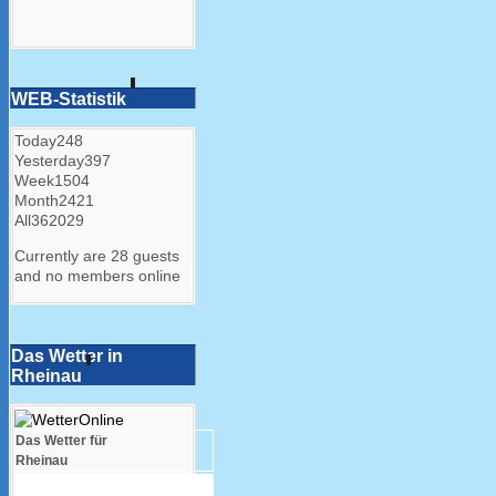
WEB-Statistik
Today
248
Yesterday
397
Week
1504
Month
2421
All
362029
Currently are 28 guests
and no members online
Das Wetter in
Rheinau
Das Wetter für
Rheinau