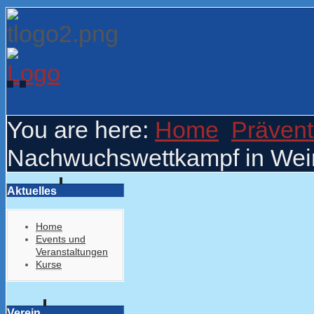
You are here:
Home
Prävent
Nachwuchswettkampf in Wei
Aktuelles
Home
Events und
Veranstaltungen
Kurse
Verein