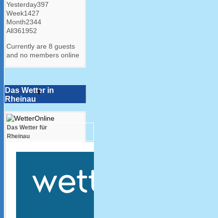
Yesterday
397
Week
1427
Month
2344
All
361952
Currently are 8 guests
and no members online
Das Wetter in
Rheinau
Das Wetter für
Rheinau