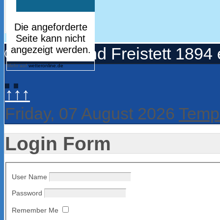
© Turnerbund Freistett 1894 
Mehr auf
wetteronline.de
↑↑↑
Friday, 07 August 2026
Templ
Login Form
User Name
Password
Remember Me